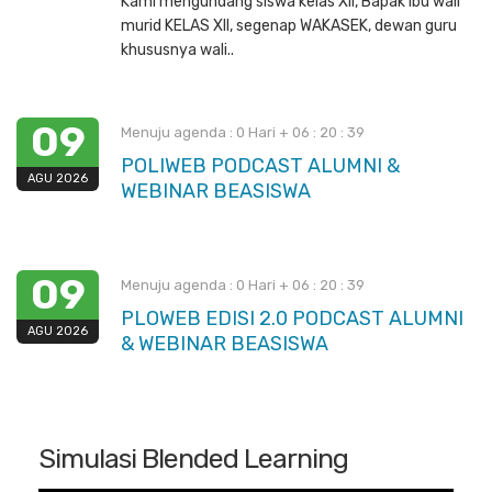
Kami mengundang siswa kelas XII, Bapak ibu wali
murid KELAS XII, segenap WAKASEK, dewan guru
khususnya wali..
09
Menuju agenda :
0
Hari +
06
:
20
:
39
POLIWEB PODCAST ALUMNI &
AGU 2026
WEBINAR BEASISWA
09
Menuju agenda :
0
Hari +
06
:
20
:
39
PLOWEB EDISI 2.0 PODCAST ALUMNI
AGU 2026
& WEBINAR BEASISWA
Simulasi Blended Learning