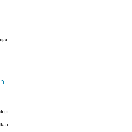
empa
an
logi
alkan