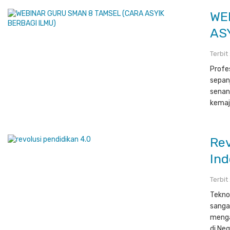
WE
AS
Terbit
Profe
sepan
senan
kemaj
Rev
Ind
Terbit
Tekno
sanga
menga
di Neg