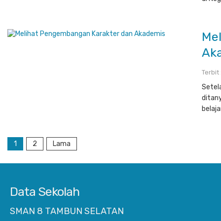
Me
Ak
Terbit
Setel
ditan
belaj
1
2
Lama
Data Sekolah
SMAN 8 TAMBUN SELATAN