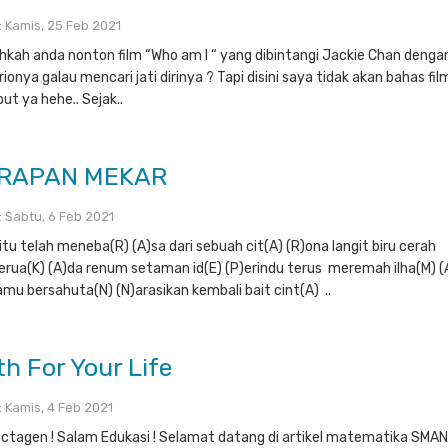
 : Kamis, 25 Feb 2021
hkah anda nonton film “Who am I “ yang dibintangi Jackie Chan denga
ionya galau mencari jati dirinya ? Tapi disini saya tidak akan bahas fil
ut ya hehe.. Sejak..
RAPAN MEKAR
 : Sabtu, 6 Feb 2021
 itu telah meneba(R) (A)sa dari sebuah cit(A) (R)ona langit biru cerah
rua(K) (A)da renum setaman id(E) (P)erindu terus meremah ilha(M) (
amu bersahuta(N) (N)arasikan kembali bait cint(A) ..
h For Your Life
 : Kamis, 4 Feb 2021
Octagen ! Salam Edukasi ! Selamat datang di artikel matematika SMAN