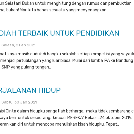
n Selatan! Bukan untuk menghitung dengan rumus dan pembuktian
ma, bukan! Mari kita bahas sesuatu yang menyenangkan..
DIAH TERBAIK UNTUK PENDIDIKAN
 : Selasa, 2 Feb 2021
saat saya masih duduk di bangku sekolah setiap kompetisi yang saya ik
u menjadi petualangan yang luar biasa. Mulai dari lomba IPA ke Bandung
 SMP yang pulang tengah..
RJALANAN HIDUP
 : Sabtu, 30 Jan 2021
inisi Cinta dalam hidupku sangatlah berharga, maka tidak sembarang c
saya beri untuk seseorang, kecuali MEREKA” Bekasi, 24 oktober 2019.
ranikan diri untuk mencoba menuliskan kisah hidupku. Tepat..