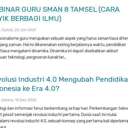
BINAR GURU SMAN 8 TAMSEL (CARA
YIK BERBAGI ILMU)
 : Jumat, 22 Jan 2021
sionalisme guru merupakan sebuah aspek yang harus senantiasa dit
jang zaman. Hal ini dikarenakan seiring berjalannya waktu, pendidikan
tiasa mengalami dinamika. Dinamika ini dapat disebabkan akibat
uan teknologi, pergeseran karakter,..
olusi Industri 4.0 Mengubah Pendidik
onesia ke Era 4.0?
 : Selasa, 15 Des 2020
logi dan informasi terus berkembang setiap hari. Perkembangan tekno
t pesat semenjak revolusi industri pertama. Dunia saat ini mulai
lami revolusi industri 4.0, sebuah konsep yang pertama kali diperken
ara..