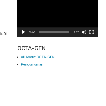
00:00
12:07
k. Di
OCTA-GEN
All About OCTA-GEN
Pengumuman
a