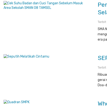
Pe
Sel
Terbit
SMA N
mengu
era p
SE
Terbit
Ribua
gerai
Doa-d
Who