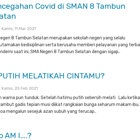
ncegahan Covid di SMAN 8 Tambun
atan
 : Kamis, 11 Mar 2021
egeri 8 Tambun Selatan merupakan sekolah negeri yang selalu
tamakan kedisiplinan serta berusaha memberi pelayanan yang terbai
andemi saat ini, SMA Negeri 8 Tambun Selatan dengan sigap..
PUTIH MELATIKAH CINTAMU?
 : Kamis, 25 Feb 2021
n warna pun tunduk; Setelah hatimu putih sebersih melati Lalu ketik
 rambut gadis tepian musi diikat rangkaian bunga seharum makam ibu,
oa mengalun sesejuk azan subuh yang terucap..
 AM I….?