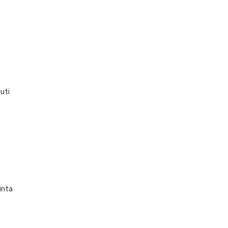
uti
inta