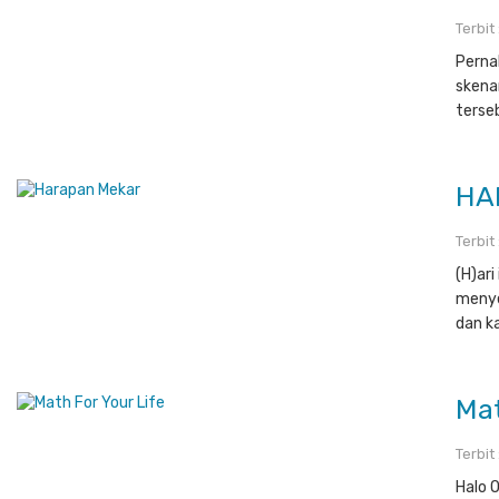
Terbit
Perna
skenar
terseb
HA
Terbit
(H)ari
menye
dan k
Mat
Terbit
Halo 