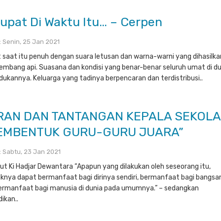
upat Di Waktu Itu… – Cerpen
 : Senin, 25 Jan 2021
t saat itu penuh dengan suara letusan dan warna-warni yang dihasilka
kembang api. Suasana dan kondisi yang benar-benar seluruh umat di d
dukannya. Keluarga yang tadinya berpencaran dan terdistribusi..
RAN DAN TANTANGAN KEPALA SEKOL
EMBENTUK GURU-GURU JUARA”
 : Sabtu, 23 Jan 2021
ut Ki Hadjar Dewantara “Apapun yang dilakukan oleh seseorang itu,
knya dapat bermanfaat bagi dirinya sendiri, bermanfaat bagi bangsa
ermanfaat bagi manusia di dunia pada umumnya.” – sedangkan
ikan..