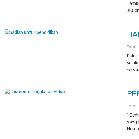
Tambu
aksio
HA
Terbit
Dulu 
selal
waktu
PE
Terbit
“ Def
yang 
Membe