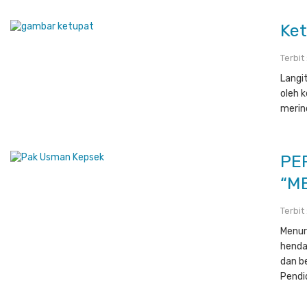
Ket
Terbit
Langi
oleh 
merin
PE
“M
Terbit
Menur
henda
dan b
Pendid