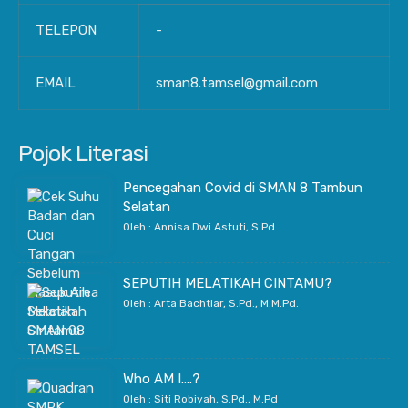
TELEPON
-
EMAIL
sman8.tamsel@gmail.com
Pojok Literasi
Pencegahan Covid di SMAN 8 Tambun
Selatan
Oleh : Annisa Dwi Astuti, S.Pd.
SEPUTIH MELATIKAH CINTAMU?
Oleh : Arta Bachtiar, S.Pd., M.M.Pd.
Who AM I….?
Oleh : Siti Robiyah, S.Pd., M.Pd