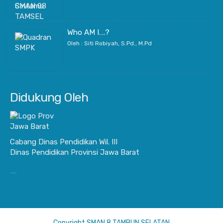
Who AM I….?
Oleh : Siti Robiyah, S.Pd., M.Pd
Didukung Oleh
Cabang Dinas Pendidikan Wil. III
Dinas Pendidikan Provinsi Jawa Barat
JurnalisBisnis.com
Copyright SMAN 8 TAMBUN SELATAN