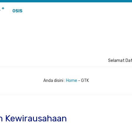
r
OSIS
Selamat Dat
Anda disini :
Home
-
GTK
an Kewirausahaan