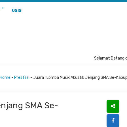
r
OSIS
Selamat Datang d
Home
-
Prestasi
-
Juara I Lomba Musik Akustik Jenjang SMA Se-Kabu
enjang SMA Se-