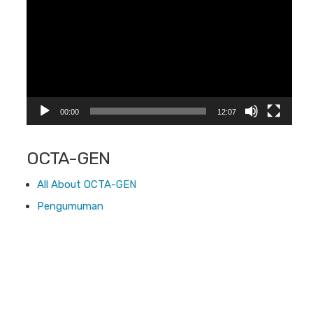
00:00
12:07
OCTA-GEN
All About OCTA-GEN
Pengumuman