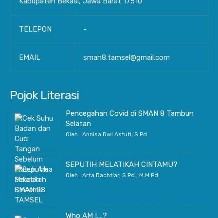
Kabupaten Bekasi, Jawa Barat 17510
TELEPON
-
EMAIL
sman8.tamsel@gmail.com
Pojok Literasi
Pencegahan Covid di SMAN 8 Tambun
Selatan
Oleh : Annisa Dwi Astuti, S.Pd.
SEPUTIH MELATIKAH CINTAMU?
Oleh : Arta Bachtiar, S.Pd., M.M.Pd.
Who AM I….?