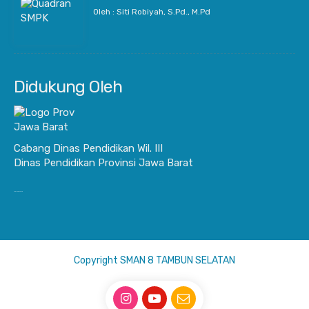
Oleh : Siti Robiyah, S.Pd., M.Pd
Didukung Oleh
Cabang Dinas Pendidikan Wil. III
Dinas Pendidikan Provinsi Jawa Barat
JurnalisBisnis.com
Copyright SMAN 8 TAMBUN SELATAN