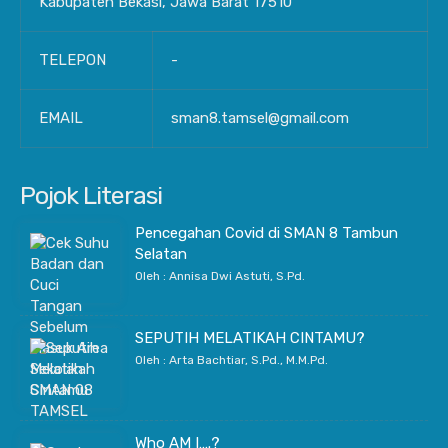
Kabupaten Bekasi, Jawa Barat 17510
TELEPON
-
EMAIL
sman8.tamsel@gmail.com
Pojok Literasi
Pencegahan Covid di SMAN 8 Tambun
Selatan
Oleh : Annisa Dwi Astuti, S.Pd.
SEPUTIH MELATIKAH CINTAMU?
Oleh : Arta Bachtiar, S.Pd., M.M.Pd.
Who AM I….?