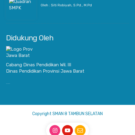
Oleh : Siti Robiyah, S.Pd., M.Pd
Didukung Oleh
Cabang Dinas Pendidikan Wil. III
Dinas Pendidikan Provinsi Jawa Barat
JurnalisBisnis.com
Copyright SMAN 8 TAMBUN SELATAN