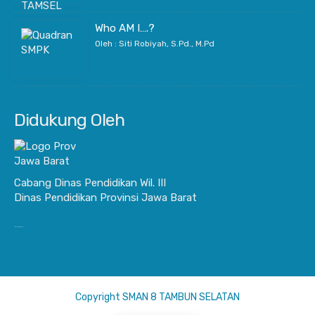
Who AM I….?
Oleh : Siti Robiyah, S.Pd., M.Pd
Didukung Oleh
Cabang Dinas Pendidikan Wil. III
Dinas Pendidikan Provinsi Jawa Barat
JurnalisBisnis.com
Copyright SMAN 8 TAMBUN SELATAN