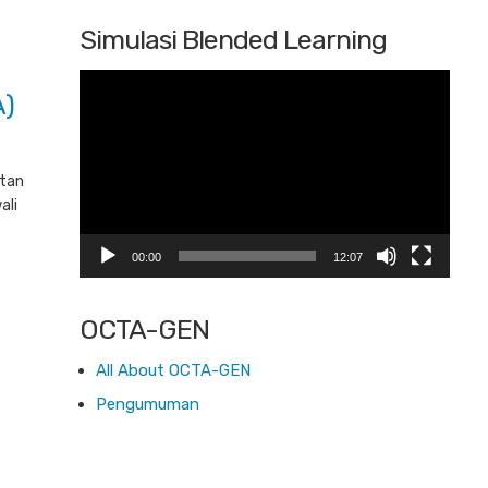
Simulasi Blended Learning
Pemutar
A)
Video
atan
ali
00:00
12:07
OCTA-GEN
All About OCTA-GEN
Pengumuman