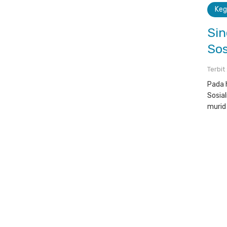
Keg
Sin
Sos
Terbit
Pada 
Sosia
murid 