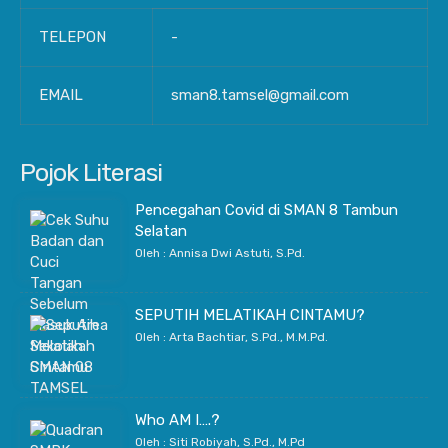
TELEPON
-
EMAIL
sman8.tamsel@gmail.com
Pojok Literasi
Pencegahan Covid di SMAN 8 Tambun
Selatan
Oleh : Annisa Dwi Astuti, S.Pd.
SEPUTIH MELATIKAH CINTAMU?
Oleh : Arta Bachtiar, S.Pd., M.M.Pd.
Who AM I….?
Oleh : Siti Robiyah, S.Pd., M.Pd