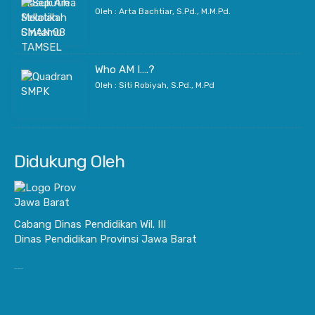
Oleh : Arta Bachtiar, S.Pd., M.M.Pd.
Who AM I….?
Oleh : Siti Robiyah, S.Pd., M.Pd
Didukung Oleh
Cabang Dinas Pendidikan Wil. III
Dinas Pendidikan Provinsi Jawa Barat
JurnalisBisnis.com