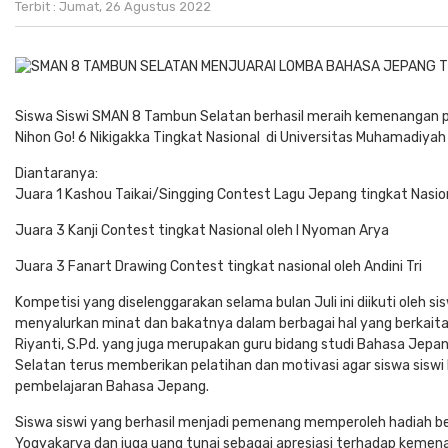
Terbit : Jumat, 26 Agustus 2022
Siswa Siswi SMAN 8 Tambun Selatan berhasil meraih kemenangan 
Nihon Go! 6 Nikigakka Tingkat Nasional di Universitas Muhamadiya
Diantaranya:
Juara 1 Kashou Taikai/Singging Contest Lagu Jepang tingkat Nasio
Juara 3 Kanji Contest tingkat Nasional oleh I Nyoman Arya
Juara 3 Fanart Drawing Contest tingkat nasional oleh Andini Tri
Kompetisi yang diselenggarakan selama bulan Juli ini diikuti oleh 
menyalurkan minat dan bakatnya dalam berbagai hal yang berkaita
Riyanti, S.Pd. yang juga merupakan guru bidang studi Bahasa Jep
Selatan terus memberikan pelatihan dan motivasi agar siswa siswi 
pembelajaran Bahasa Jepang.
Siswa siswi yang berhasil menjadi pemenang memperoleh hadiah be
Yogyakarya dan juga uang tunai sebagai apresiasi terhadap kemen