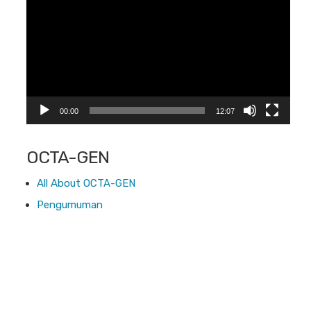
00:00
12:07
OCTA-GEN
All About OCTA-GEN
Pengumuman