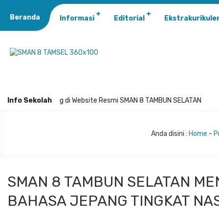
Beranda
Informasi
Editorial
Ekstrakurikule
Selamat Datang di Website Resmi SMAN 8 TAMBUN SELATAN
Info Sekolah
Anda disini :
Home
-
P
SMAN 8 TAMBUN SELATAN ME
BAHASA JEPANG TINGKAT NA