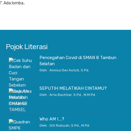
l”. Ada lomba..
Pojok Literasi
Pencegahan Covid di SMAN 8 Tambun
Selatan
Oleh : Annisa Dwi Astuti, S.Pd.
SEPUTIH MELATIKAH CINTAMU?
Oleh : Arta Bachtiar, S.Pd., M.M.Pd.
Who AM I….?
Oleh : Siti Robiyah, S.Pd., M.Pd