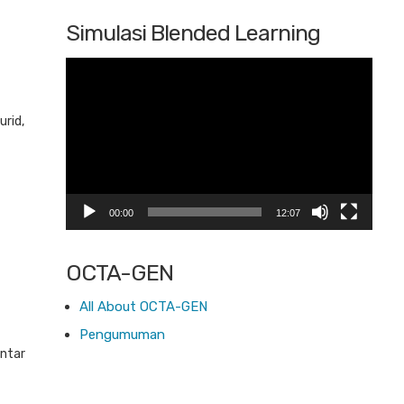
Simulasi Blended Learning
Pemutar
Video
rid,
00:00
12:07
OCTA-GEN
All About OCTA-GEN
Pengumuman
antar