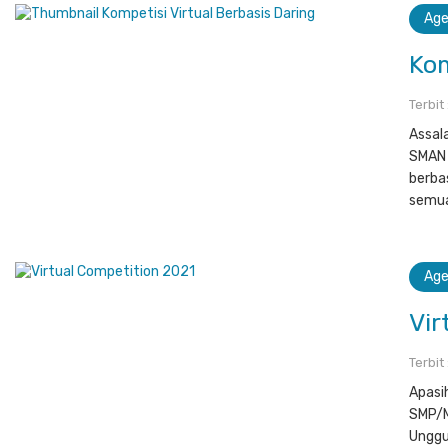
Ag
Kom
Terbit
Assal
SMAN 
berba
semua
Ag
Vir
Terbit
Apasi
SMP/M
Unggul