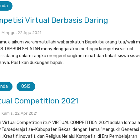
enda
petisi Virtual Berbasis Daring
 : Minggu, 22 Agu 2021
amu’alaikum warahmatullahi wabarokatuh Bapak ibu orang tua/wali mu
8 TAMBUN SELATAN menyelenggarakan berbagai kompetisi virtual
sis daring dalam rangka mengembangkan minat dan bakat siswa siswi
nya. Pastikan dukungan bapak..
enda
OSIS
tual Competition 2021
 : Kamis, 22 Apr 2021
h Virtual Competition itu? VIRTUAL COMPETITION 2021 adalah lomba 
Ts/sederajat se-Kabupaten Bekasi dengan tema “Mengukir Generasi
, Kreatif, Inovatif, dan Religius Melalui Kompetisi di Era Pembelajaran