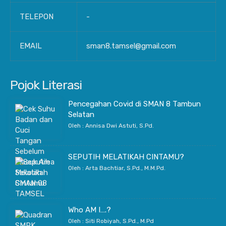
TELEPON
-
EMAIL
sman8.tamsel@gmail.com
Pojok Literasi
Pencegahan Covid di SMAN 8 Tambun
Selatan
Oleh : Annisa Dwi Astuti, S.Pd.
SEPUTIH MELATIKAH CINTAMU?
Oleh : Arta Bachtiar, S.Pd., M.M.Pd.
Who AM I….?
Oleh : Siti Robiyah, S.Pd., M.Pd