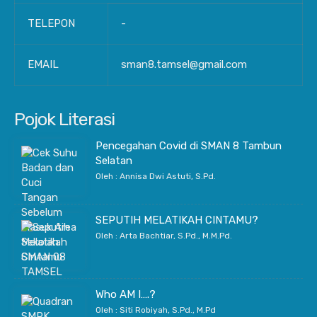
TELEPON
-
EMAIL
sman8.tamsel@gmail.com
Pojok Literasi
Pencegahan Covid di SMAN 8 Tambun
Selatan
Oleh : Annisa Dwi Astuti, S.Pd.
SEPUTIH MELATIKAH CINTAMU?
Oleh : Arta Bachtiar, S.Pd., M.M.Pd.
Who AM I….?
Oleh : Siti Robiyah, S.Pd., M.Pd